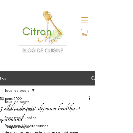
Post
Tous les posts
30 mars 2022
Tous les posts
5 Idées de petit-déjeuner healthy et
Recettes Salées
gourmand
Recettes Sucrées
Recettes Végétariennes
Bonjour bonjour !
Je suis une très grande fan des petit déjeuner, 