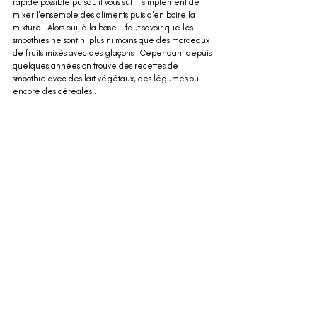
rapide possible puisqu'il vous suffit simplement de 
mixer l'ensemble des aliments puis d'en boire la 
mixture . Alors oui, à la base il faut savoir que les 
smoothies ne sont ni plus ni moins que des morceaux 
de fruits mixés avec des glaçons . Cependant depuis 
quelques années on trouve des recettes de 
smoothie avec des lait végétaux, des légumes ou 
encore des céréales .