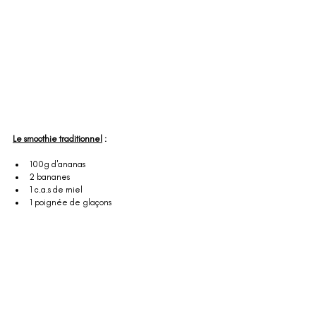
Le smoothie traditionnel
 : 
100g d'ananas
2 bananes
1 c.a.s de miel
1 poignée de glaçons