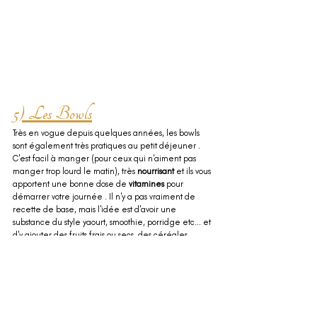
5) Les Bowls
Très en vogue depuis quelques années, les bowls 
sont également très pratiques au petit déjeuner . 
C'est facil à manger (pour ceux qui n'aiment pas 
manger trop lourd le matin), très 
nourrisant
 et ils vous 
apportent une bonne dose de 
vitamines
 pour 
démarrer votre journée . Il n'y a pas vraiment de 
recette de base, mais l'idée est d'avoir une 
substance du style yaourt, smoothie, porridge etc... et 
d'y ajouter des fruits frais ou secs, des céréales 
(muesli, avoine, granola etc...) et d'autre toppings 
de votre choix (noix de coco râpée, miel, noix etc...) . 
Voyez par vous même :