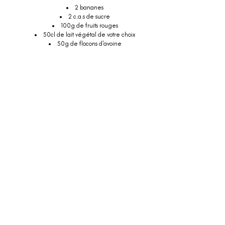
2 bananes
2 c.a.s de sucre
100g de fruits rouges
50cl de lait végétal de votre choix
50g de flocons d'avoine