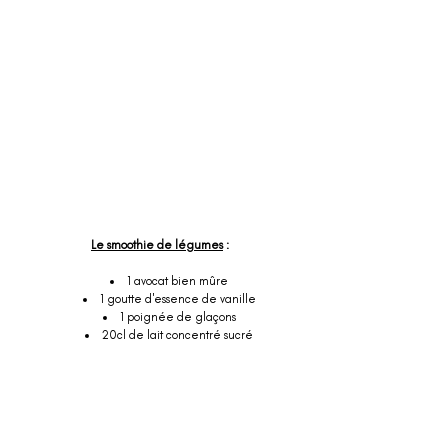
Le smoothie de légumes
 :
1 avocat bien mûre
1 goutte d'essence de vanille
1 poignée de glaçons
20cl de lait concentré sucré