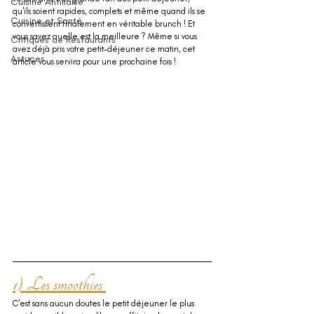
Cuisine Antillaise
qu'ils soient rapides, complets et même quand ils se 
Cuisine et Santé
convertissent finalement en véritable brunch ! Et 
vous savez quelle est la meilleure ? Même si vous 
Critiques de Restaurants
avez déjà pris votre petit-déjeuner ce matin, cet 
Astuces
article vous servira pour une prochaine fois !
1) Les smoothies 
C'est sans aucun doutes le petit déjeuner le plus 