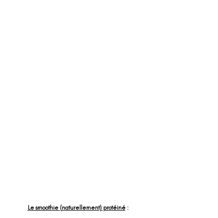
Le smoothie (naturellement) protéiné
 :