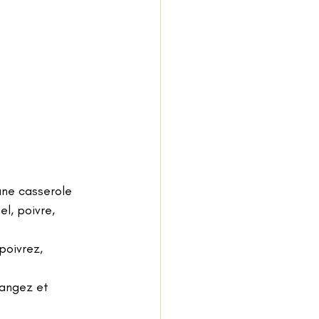
une casserole 
l, poivre, 
poivrez, 
angez et 