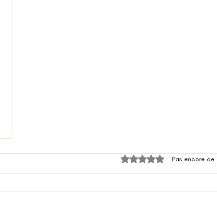
Noté 0 étoile sur 5.
Pas encore de