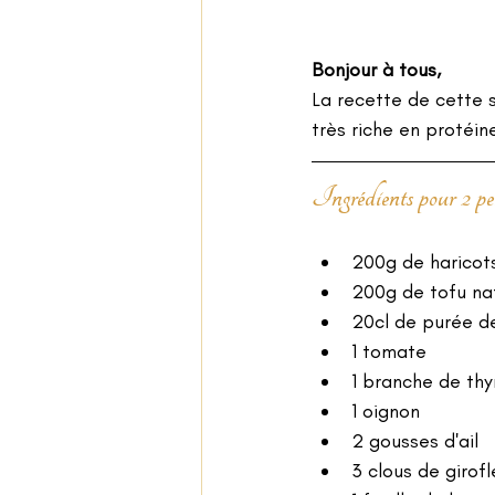
Bonjour à tous, 
La recette de cette 
très riche en protéin
Ingrédients pour 2 per
200g de haricots
200g de tofu na
20cl de purée d
1 tomate 
1 branche de thy
1 oignon 
2 gousses d'ail 
3 clous de girofl