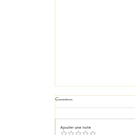
Commentaires
Riz à la tomate végétalien
Ajouter une note