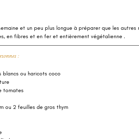
semaine et un peu plus longue à préparer que les autres
es, en fibres et en fer et entièrement végétalienne .
sonnes : 
 blancs ou haricots coco 
ture
e tomates 
m ou 2 feuilles de gros thym
e