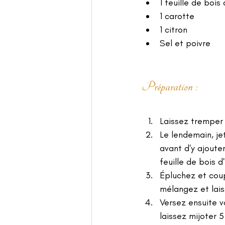
1 feuille de bois 
1 carotte 
1 citron
Sel et poivre
Préparation :
Laissez tremper v
Le lendemain, je
avant d'y ajouter
feuille de bois d
Épluchez et coupe
mélangez et lai
Versez ensuite 
laissez mijoter 5