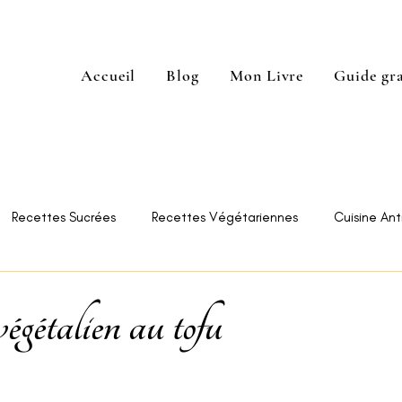
Accueil
Blog
Mon Livre
Guide gra
Recettes Sucrées
Recettes Végétariennes
Cuisine Anti
e Restaurants
Astuces
égétalien au tofu