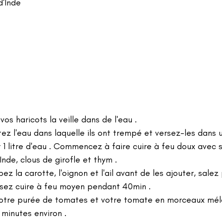
d'Inde 
os haricots la veille dans de l'eau .
tez l'eau dans laquelle ils ont trempé et versez-les dans 
 1 litre d'eau . Commencez à faire cuire à feu doux avec se
'Inde, clous de girofle et thym .
z la carotte, l'oignon et l'ail avant de les ajouter, salez 
ssez cuire à feu moyen pendant 40min . 
votre purée de tomates et votre tomate en morceaux mél
 minutes environ .