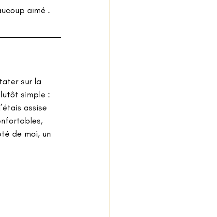
eaucoup aimé .
ater sur la 
lutôt simple : 
’étais assise 
nfortables, 
oté de moi, un 