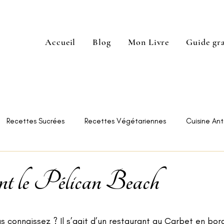
Accueil
Blog
Mon Livre
Guide gra
Recettes Sucrées
Recettes Végétariennes
Cuisine Anti
e Restaurants
Astuces
t le Pélican Beach
s connaissez ? Il s’agit d’un restaurant au Carbet en bord