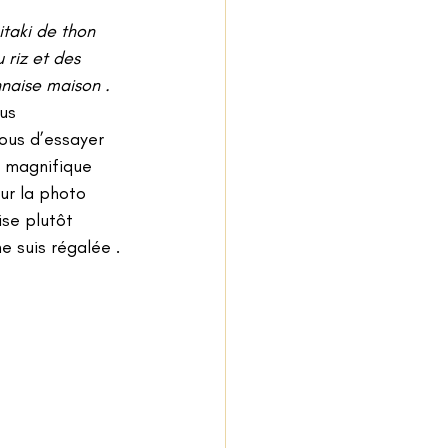
itaki de thon 
 riz et des 
aise maison . 
us 
ous d’essayer 
t magnifique 
ur la photo 
se plutôt 
e suis régalée .