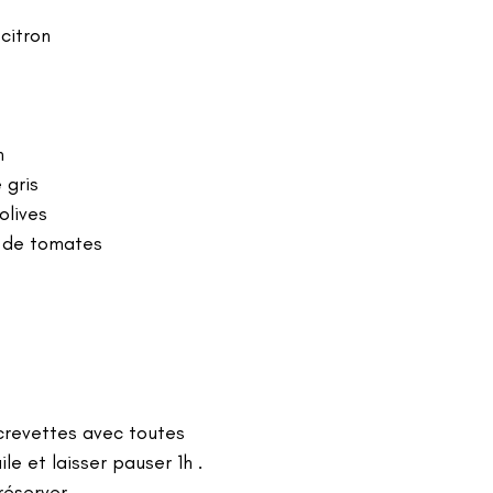
 citron
n
 gris
’olives
e de tomates
crevettes avec toutes 
ile et laisser pauser 1h .
réserver .