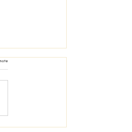
 note
s panées à la farine de manioc