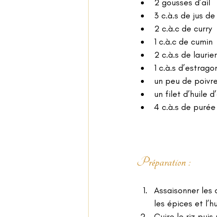
2 gousses d’ail
3 c.à.s de jus de
2 c.à.c de curry
1 c.à.c de cumin
2 c.à.s de laurier
1 c.à.s d’estrago
un peu de poivre
un filet d’huile d
4 c.à.s de puré
Préparation :
Assaisonner les 
les épices et l’hu
Cuire le riz puis 