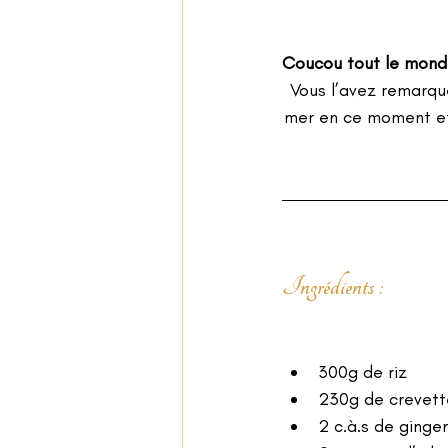
Coucou tout le mond
Vous l’avez remarqué
mer en ce moment et 
Ingrédients : 
300g de riz
230g de crevett
2 c.à.s de ging