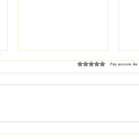
Noté 0 étoile sur 5.
Pas encore de
Nouilles aux légumes épicés
Crevette