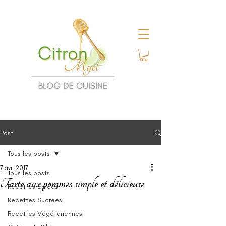
Post
Tous les posts
7 avr. 2017
Tous les posts
Tarte aux pommes simple et délicieuse
Recettes Salées
Recettes Sucrées
Recettes Végétariennes