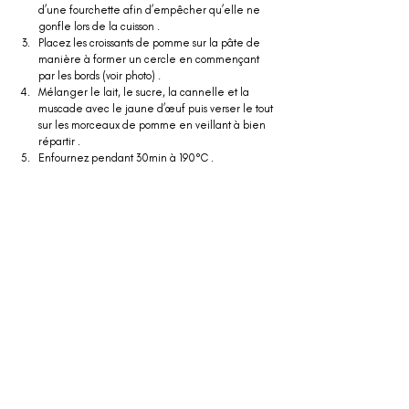
d’une fourchette afin d’empêcher qu’elle ne 
gonfle lors de la cuisson .
Placez les croissants de pomme sur la pâte de 
manière à former un cercle en commençant 
par les bords (voir photo) .
Mélanger le lait, le sucre, la cannelle et la 
muscade avec le jaune d’œuf puis verser le tout 
sur les morceaux de pomme en veillant à bien 
répartir .
Enfournez pendant 30min à 190°C . 