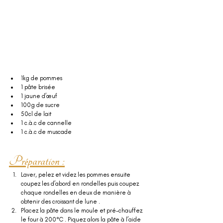
1kg de pommes 
1 pâte brisée 
1 jaune d’œuf 
100g de sucre 
50cl de lait 
1 c.à.c de cannelle 
1 c.à.c de muscade  
Préparation :
Laver, pelez et videz les pommes ensuite 
coupez les d’abord en rondelles puis coupez 
chaque rondelles en deux de manière à 
obtenir des croissant de lune .
Placez la pâte dans le moule et pré-chauffez 
le four à 200°C . Piquez alors la pâte à l’aide 