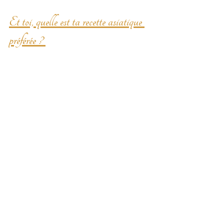
Et toi, quelle est ta recette asiatique 
préférée ? 
Dis-le en commentaire !
Cuisine Chinoise
Cuisine Japonaise
Cuisine Coréenne
Cuisine Asiatique
Nouvel An Lunaire
Recettes Salées
Posts récents
Voir tout