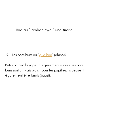
Bao au "jambon nwèl" une tuerie !
Les baos buns ou "
gua bao
" (chinois)
Petits pains à la vapeur légèrement sucrés, les baos 
buns sont un vrais plaisir pour les papilles. Ils peuvent 
également être farcis (baozi).