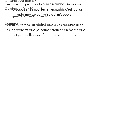
Cuisine Antillaise
explorer un peu plus la 
cuisine asiatique
 car non, il 
Cuisine et Santé
n'y a pas que les 
nouilles
 et les 
sushis
, c'est tout un 
vaste monde culinaire qui m'appelait. 
Critiques de Restaurants
Astuces
Au fil du temps j'ai réalisé quelques recettes avec 
les ingrédients que je pouvais trouver en Martinique 
et voici celles que j'ai le plus appréciées. 