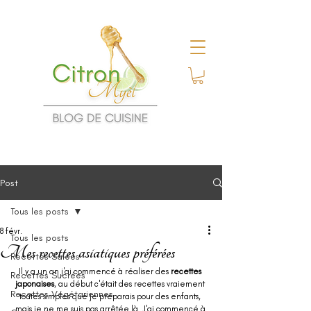
Post
Tous les posts
8 févr.
Tous les posts
Mes recettes asiatiques préférées
Recettes Salées
Il y a un an j'ai commencé à réaliser des 
recettes 
Recettes Sucrées
japonaises
, au début c'était des recettes vraiement 
Recettes Végétariennes
toutes simples que je préparais pour des enfants, 
mais je ne me suis pas arrêtée là. J'ai commencé à 