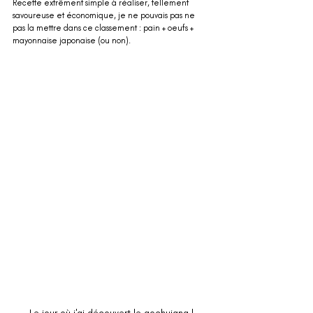
Recette extrêment simple à réaliser, tellement 
savoureuse et économique, je ne pouvais pas ne 
pas la mettre dans ce classement : pain + oeufs + 
mayonnaise japonaise (ou non). 
Le jour où j'ai découvert le gochujang !