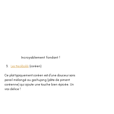
Incroyablement fondant !
Les tteokbokki
 (coréen)
Ce plat typiquement coréen est d'une douceur sans 
pareil mélangé au gochujang (pâte de piment 
coréenne) qui ajoute une touche bien épicée. Un 
vrai délice !