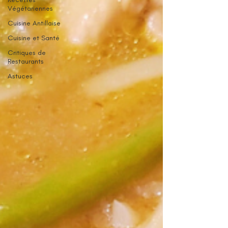
Végétariennes
Cuisine Antillaise
Cuisine et Santé
Critiques de
Restaurants
Astuces