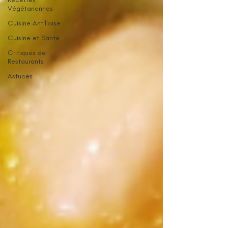
Végétariennes
Cuisine Antillaise
Cuisine et Santé
Critiques de
Restaurants
Astuces