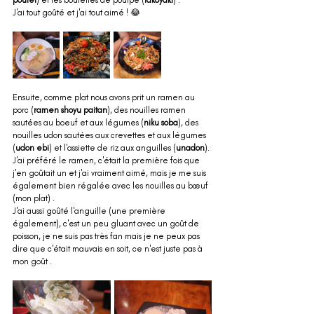
poulet
) et les boulettes de poulpe (
takoyaki
) . 
J'ai tout goûté et j'ai tout aimé ! 😂
Ensuite, comme plat nous avons prit un ramen au 
porc (
ramen shoyu paitan
), des nouilles ramen 
sautées au boeuf et aux légumes (
niku soba
), des 
nouilles udon sautées aux crevettes et aux légumes 
(
udon ebi
) et l'assiette de riz aux anguilles (
unadon
). 
J'ai préféré le ramen, c'était la première fois que 
j'en goûtait un et j'ai vraiment aimé, mais je me suis 
également bien régalée avec les nouilles au bœuf 
(mon plat) . 
J'ai aussi goûté l'anguille (une première 
également), c'est un peu gluant avec un goût de 
poisson, je ne suis pas très fan mais je ne peux pas 
dire que c'était mauvais en soit, ce n'est juste pas à 
mon goût .