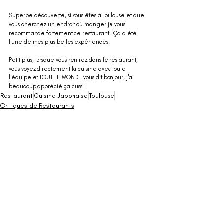
Superbe découverte, si vous êtes à Toulouse et que 
vous cherchez un endroit où manger je vous 
recommande fortement ce restaurant ! Ça a été 
l'une de mes plus belles expériences.
Petit plus, lorsque vous rentrez dans le restaurant, 
vous voyez directement la cuisine avec toute 
l'équipe et TOUT LE MONDE vous dit bonjour, j'ai 
beaucoup apprécié ça aussi .
Restaurant
Cuisine Japonaise
Toulouse
Critiques de Restaurants
Posts récents
Voir tout