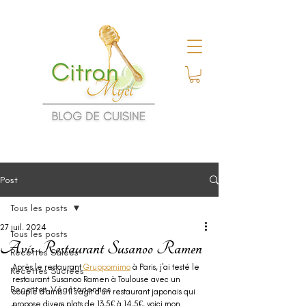
Post
Tous les posts
27 juil. 2024
Tous les posts
Avis Restaurant Susanoo Ramen
Recettes Salées
Après le restaurant 
Gruppomimo
 à Paris, j'ai testé le 
Recettes Sucrées
restaurant Susanoo Ramen à Toulouse avec un 
Recettes Végétariennes
couple d'amis . Il s'agit d'un restaurant japonais qui 
propose divers plats de 13,5€ à 14,5€, voici mon 