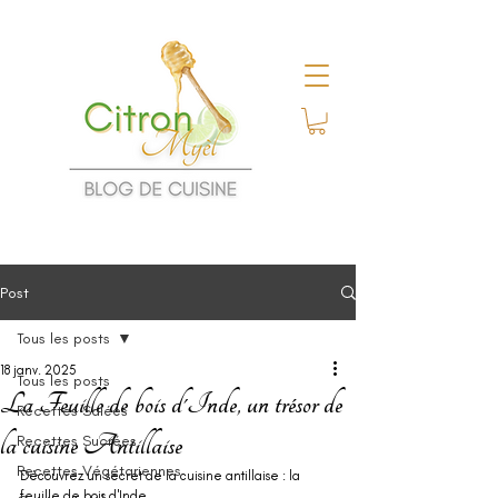
Post
Tous les posts
18 janv. 2025
Tous les posts
La Feuille de bois d'Inde, un trésor de
Recettes Salées
la cuisine Antillaise
Recettes Sucrées
Recettes Végétariennes
Découvrez un secret de la cuisine antillaise : la 
feuille de bois d'Inde .