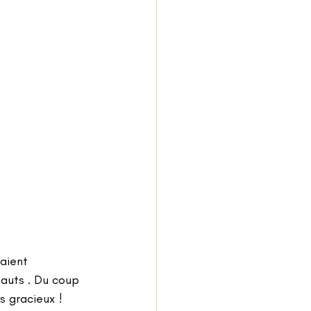
aient 
hauts . Du coup 
 gracieux !  