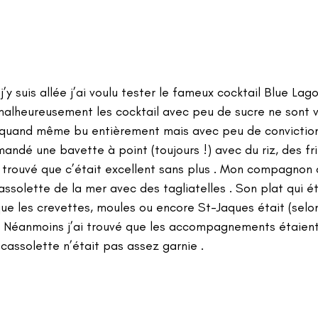
’y suis allée j’ai voulu tester le fameux cocktail Blue Lagoo
malheureusement les cocktail avec peu de sucre ne sont 
ai quand même bu entièrement mais avec peu de conviction 
ndé une bavette à point (toujours !) avec du riz, des fri
i trouvé que c’était excellent sans plus . Mon compagnon q
ssolette de la mer avec des tagliatelles . Son plat qui 
que les crevettes, moules ou encore St-Jaques était (selon
. Néanmoins j’ai trouvé que les accompagnements étaien
 cassolette n’était pas assez garnie .  