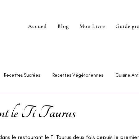
Accueil
Blog
Mon Livre
Guide gra
Recettes Sucrées
Recettes Végétariennes
Cuisine Anti
e Restaurants
Astuces
t le Ti Taurus
 
dans le restaurant le Ti Taurus deux fois depuis le premier