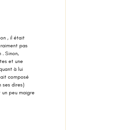
n , il était 
vraiment pas 
. Sinon, 
tes et une 
uant à lui 
était composé 
 ses dires) 
t un peu maigre 