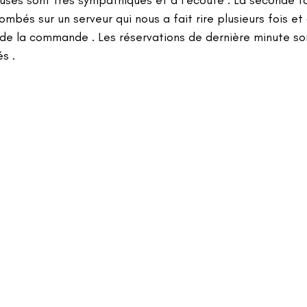
uses sont très sympathiques et à l’écoute . La seconde foi
mbés sur un serveur qui nous a fait rire plusieurs fois et 
x de la commande . Les réservations de dernière minute so
s . 