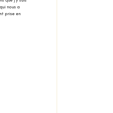
s que j’y suis 
qui nous a 
nt prise en 