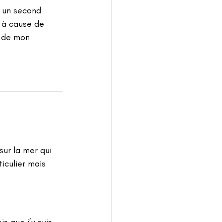
t un second 
é à cause de 
r de mon 
sur la mer qui  
ticulier mais 