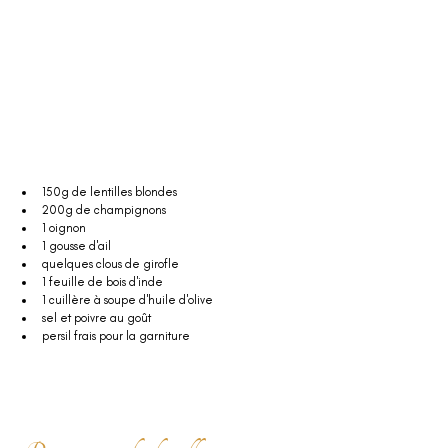
150g de lentilles blondes
200g de champignons
1 oignon
1 gousse d'ail
quelques clous de girofle
1 feuille de bois d'inde
1 cuillère à soupe d'huile d'olive
sel et poivre au goût
persil frais pour la garniture