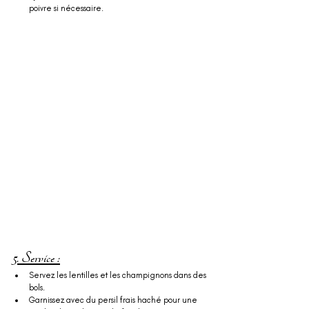
poivre si nécessaire.
5. Service :
Servez les lentilles et les champignons dans des 
bols.
Garnissez avec du persil frais haché pour une 