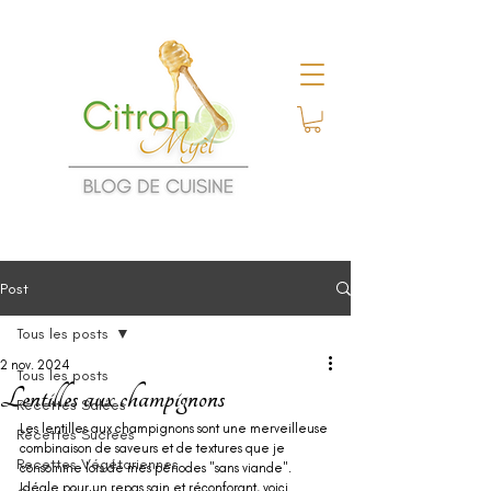
Post
Tous les posts
2 nov. 2024
Tous les posts
Lentilles aux champignons
Recettes Salées
Les lentilles aux champignons sont une merveilleuse 
Recettes Sucrées
combinaison de saveurs et de textures que je 
Recettes Végétariennes
consomme lors de mes périodes "sans viande". 
Idéale pour un repas sain et réconforant, voici 