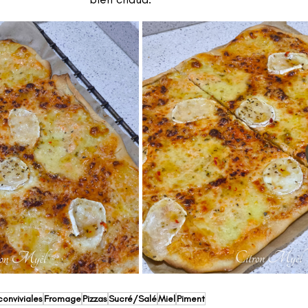
onviviales
Fromage
Pizzas
Sucré/Salé
Miel
Piment