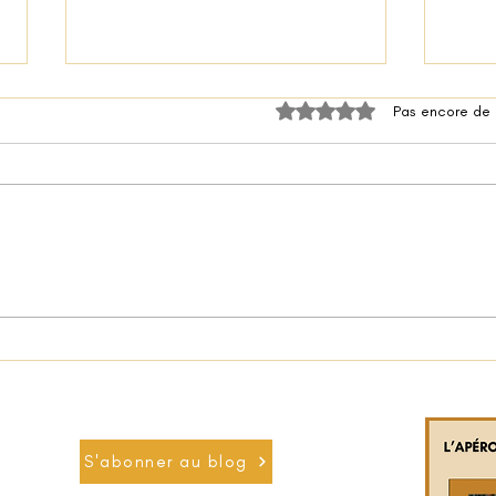
Noté 0 étoile sur 5.
Pas encore de
Pizza au
🌶️ Manchons caramélisés au miel épicé & romarin
S'abonner au blog