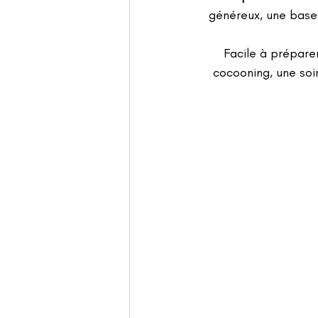
généreux, une base 
 Facile à préparer et ultra gourmande, c’est le genre de recette parfaite pour un dîner 
cocooning, une soi