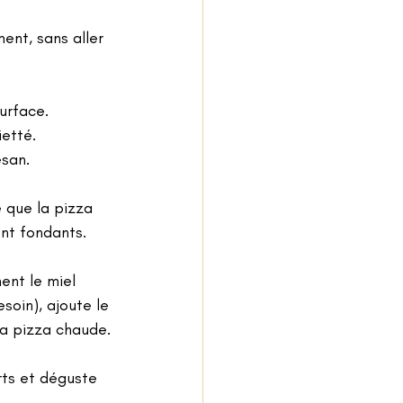
ent, sans aller 
urface.
ietté.
san.
e que la pizza 
ent fondants.
ent le miel 
oin), ajoute le 
 la pizza chaude.