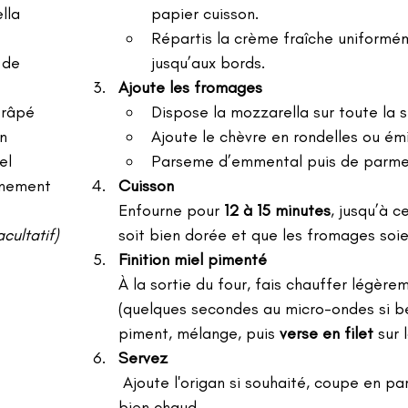
lla 
papier cuisson.
Répartis la crème fraîche uniformém
 de 
jusqu’aux bords.
Ajoute les fromages
 râpé
Dispose la mozzarella sur toute la s
n
Ajoute le chèvre en rondelles ou ém
el
Parseme d’emmental puis de parme
inement 
Cuisson
Enfourne pour 
12 à 15 minutes
, jusqu’à c
acultatif)
soit bien dorée et que les fromages soi
Finition miel pimenté
À la sortie du four, fais chauffer légèrem
(quelques secondes au micro-ondes si bes
piment, mélange, puis 
verse en filet
 sur
Servez
 Ajoute l'origan si souhaité, coupe en parts et déguste 
bien chaud.