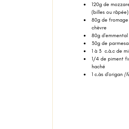
120g de mozzare
(billes ou râpée)
80g de fromage
chèvre
80g d'emmental
30g de parmesa
1 à 3  c.à.c de mi
1/4 de piment f
haché
1 c.às d'origan 
(f