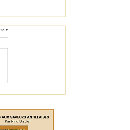
 note
x crevettes à la crème et au curry