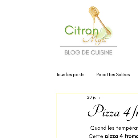
Tous les posts
Recettes Salées
28 janv.
Cuisine et Santé
Critiques d
Pizza 4 fr
Quand les températu
Cette 
pizza 4 from