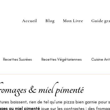
Accueil
Blog
Mon Livre
Guide gra
Recettes Sucrées
Recettes Végétariennes
Cuisine Anti
e Restaurants
Astuces
omages & miel pimenté
res baissent, rien de tel qu’une pizza bien garnie pour s
ages au miel pimenté
 joue sur les contrastes : des froma