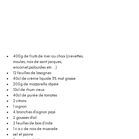
400g de fruits de mer au choix (crevettes, 
moules, noix de saint jacques, 
encornet,palourdes etc ...)
12 feuilles de lasagnes
40cl de crème liquide 3% mat grasse 
200g de mozzarella râpée
10cl de rhum vieux
40cl de purée de tomates 
2 citrons 
1 oignon
4 branches d'oignon pays
2 gousses d'ail
2 feuilles de bois d'inde
1 c.a.c de noix de muscade 
sel et poivre