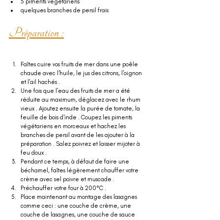
5 piments végétariens 
quelques branches de persil frais
Préparation :
Faîtes cuire vos fruits de mer dans une poêle 
chaude avec l'huile, le jus des citrons, l'oignon 
et l'ail hachés .
Une fois que l'eau des fruits de mer a été 
réduite au maximum, déglacez avec le rhum 
vieux . Ajoutez ensuite la purée de tomate, la 
feuille de bois d'inde . Coupez les piments 
végétariens en morceaux et hachez les 
branches de persil avant de les ajouter à la 
préparation . Salez poivrez et laisser mijoter à 
feu doux .
Pendant ce temps, à défaut de faire une 
béchamel, faîtes légèrement chauffer votre 
crème avec sel poivre et muscade . 
Préchauffer votre four à 200°C .
Place maintenant au montage des lasagnes 
comme ceci : une couche de crème, une 
couche de lasagnes, une couche de sauce 