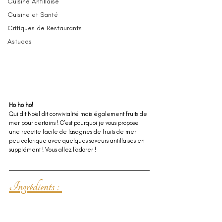
Cuisine Antillaise
Cuisine et Santé
Critiques de Restaurants
Astuces
Ho ho ho!
Qui dit Noël dit convivialité mais également fruits de 
mer pour certains ! C'est pourquoi je vous propose 
une recette facile de lasagnes de fruits de mer 
peu calorique avec quelques saveurs antillaises en 
supplément ! Vous allez l'adorer !
Ingrédients : 