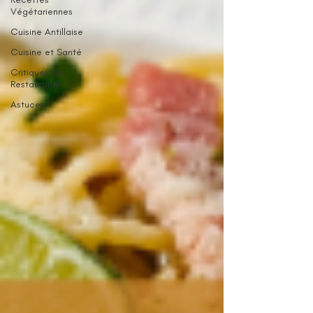
Végétariennes
Cuisine Antillaise
Cuisine et Santé
Critiques de
Restaurants
Astuces